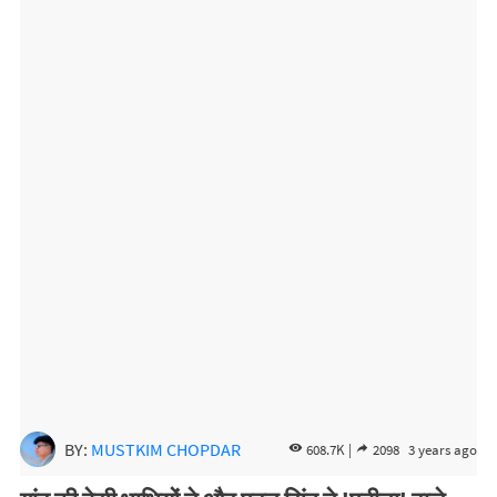
BY:
MUSTKIM CHOPDAR
608.7K |
2098
3 years ago