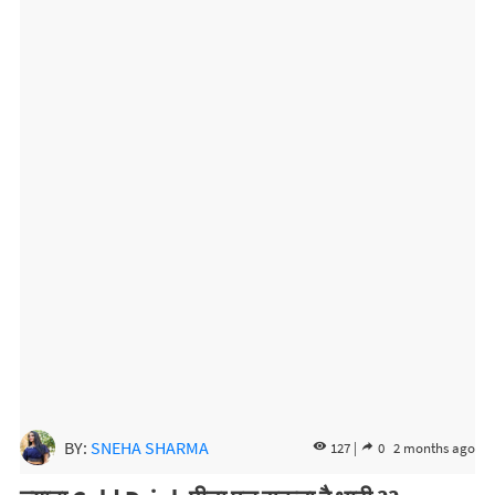
BY:
SNEHA SHARMA
127 |
0
2 months ago