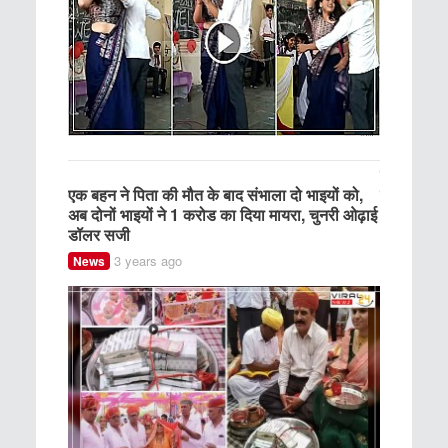
सपना चौधरी
 बेशकीमती
एक बहन ने पिता की मौत के बाद संभाला दो भाइयों को,
सामने आया 
रवाती है ऐसे
अब दोनों भाइयों ने 1 करोड का दिया मायरा, चुनरी ओढ़ाई
Entertainm
डॉलर सजी
3 years ago
News