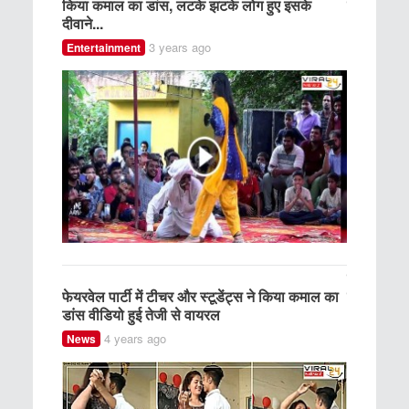
किया कमाल का डांस, लटके झटके लोग हुए इसके
हो रहा है 
दीवाने...
Entertainm
3 years ago
Entertainment
ेरी शायरी"
गांव की लड
ं से जीता
फेयरवेल पार्टी में टीचर और स्टूडेंट्स ने किया कमाल का
हो रहा है 
डांस वीडियो हुई तेजी से वायरल
Entertainm
4 years ago
News