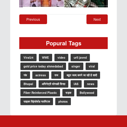
Previous
Next
Popural Tags
Viral24
WWE
video
urfi javed
gold price today ahmedabad
singer
viral
गांव
actress
राज
बहुत जल्द करने जा रही है शादी
Bhopal
अभिनेत्री सोनाक्षी सिन्हा
IAS
news
Fiber Reinforced Plastic
सड़क
Bollywood
फाइबर रिइंफोर्सड प्लास्टिक
photos