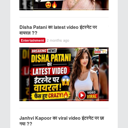
 सकते हैं?
Disha Patani का latest video इंटरनेट पर
ज्यादा Ear
वायरल ??
??
2 months ago
2 m
Entertainment
Health
यरल ??
Janhvi Kapoor का viral video इंटरनेट पर छा
“Hello Si
गया ??
Scam से तुर