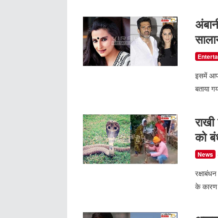
अंबान
साला
Entert
इसमें आप
बताया गय
राखी
को बं
News
रक्षाबंध
के कारण 