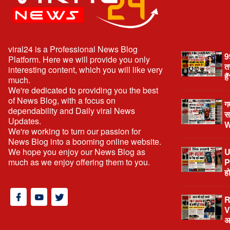
viral24 is a Professional News Blog
9
Platform. Here we will provide you only
त
interesting content, which you will like very
है
much.
We're dedicated to providing you the best
of News Blog, with a focus on
ग
dependability and Daily viral News
स
Updates.
W
We're working to turn our passion for
News Blog into a booming online website.
We hope you enjoy our News Blog as
U
much as we enjoy offering them to you.
P
ह
R
V
अ