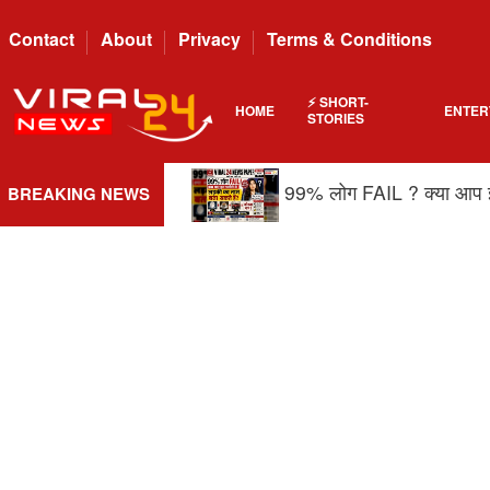
Contact
About
Privacy
Terms & Conditions
⚡ SHORT-
HOME
ENTER
STORIES
गर्मी में रोज Cold Drink पी
BREAKING NEWS
ago
99% लोग FAIL ? क्या आप इन 
UPI Users के लिए बड़ी खब
Rohit Sharma की नई तस्वीर
Rashmika का airport loo
ago
ago
ago
ago