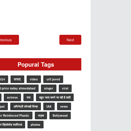
revious
Next
Popural Tags
al24
WWE
video
urfi javed
d price today ahmedabad
singer
viral
actress
राज
बहुत जल्द करने जा रही है शादी
pal
अभिनेत्री सोनाक्षी सिन्हा
IAS
news
er Reinforced Plastic
सड़क
Bollywood
र रिइंफोर्सड प्लास्टिक
photos