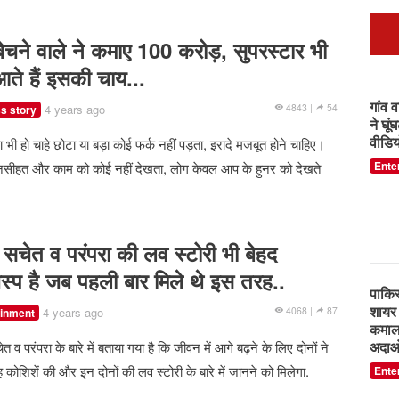
नीता 
करोड़
मुकेश
ेचने वाले ने कमाए 100 करोड़, सुपरस्टार भी
करवात
आते हैं इसकी चाय...
Ente
4 years ago
4843 |
54
s story
 भी हो चाहे छोटा या बड़ा कोई फर्क नहीं पड़ता, इरादे मजबूत होने चाहिए।
सीहत और काम को कोई नहीं देखता, लोग केवल आप के हुनर को देखते
"सार
डांसर
का डा
 सचेत व परंपरा की लव स्टोरी भी बेहद
इसके 
स्प है जब पहली बार मिले थे इस तरह..
Ente
4 years ago
4068 |
87
ainment
त व परंपरा के बारे में बताया गया है कि जीवन में आगे बढ़ने के लिए दोनों ने
फेयरव
स्टूड
कोशिशें की और इन दोनों की लव स्टोरी के बारे में जानने को मिलेगा.
वीडिय