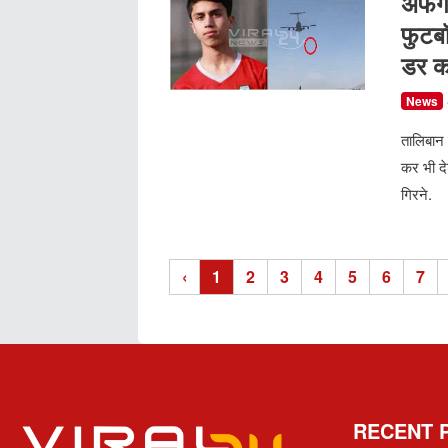
अफगा
फुटबॉ
डर क
News
तालिबान
कर भी दे
गिरने.
‹
1
2
3
4
5
6
7
RECENT 