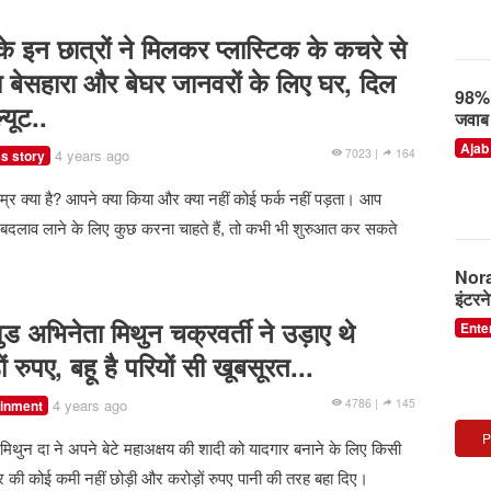
Ente
Ente
 के इन छात्रों ने मिलकर प्लास्टिक के कचरे से
 बेसहारा और बेघर जानवरों के लिए घर, दिल
Dish
्यूट..
vide
Ente
4 years ago
7023 |
164
s story
पाकिस
शायर ह
र क्या है? आपने क्या किया और क्या नहीं कोई फर्क नहीं पड़ता। आप
कमाल
ें बदलाव लाने के लिए कुछ करना चाहते हैं, तो कभी भी शुरुआत कर सकते
अदाओं
Janh
vide
Ente
Ente
ुड अभिनेता मिथुन चक्रवर्ती ने उड़ाए थे
ों रुपए, बहू है परियों सी खूबसूरत...
4 years ago
4786 |
145
ainment
P
मिथुन दा ने अपने बेटे महाअक्षय की शादी को यादगार बनाने के लिए किसी
र की कोई कमी नहीं छोड़ी और करोड़ों रुपए पानी की तरह बहा दिए।