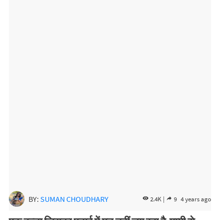
BY:
SUMAN CHOUDHARY
2.4K |
9
4 years ago