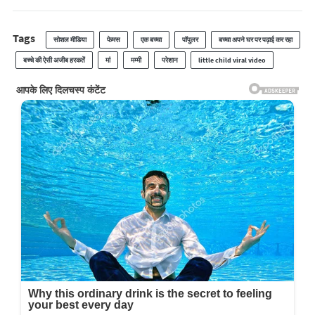
Tags
सोशल मीडिया
फेमस
एक बच्चा
पॉपुलर
बच्चा अपने घर पर पढ़ाई कर रहा
बच्चे की ऐसी अजीब हरकतें
मां
मम्मी
परेशान
little child viral video