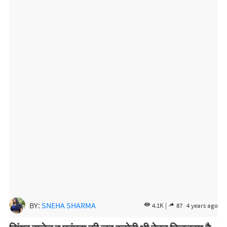
BY:
SNEHA SHARMA
4.1K |
87
4 years ago