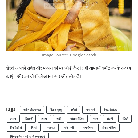
Image Source:- Google Search
दोस्तों आपको सचेत और परंपरा की यह जोड़ी कैसी लगी आप हमें कमेंट करके अवश्य
बताएं। और इन दोनों को अपना प्यार और स्नेह दें।
Tags
सचेत और परंपरा
मीरा के प्रभु
दर्शकों
गाना गाने
बेस्ट कंपोजर
2021
सितारों
2020
शादी
सोशल मीडिया
प्यार
दोस्ती
मंजिलें
रियलिटी शो
दिल्ली
लखनऊ
पति पत्नी
नाम रोशन
सोशल मीडिया
सिंगर सचेत व परंपरा की लव स्टोरी